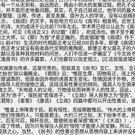
必有一个从无到有，由远而近，再由小到大的发展过程。把孔子
，并不是历史地看问题。其实，孔子自己就说过，他学问的最大特
是整理、注释、传述，甚至发展、提升古人的学说，没有以前辉
显示，《商颂》的文字，有些地方可以与《商书》相发明。近世
的诗，大约成诗于公元前770年左右。学术界已经公认此为《
7年之间，可见《毛诗正义》的记载“《那》，祀成汤也。微子至于
之大师，以《那》为首”才是正确的，而皮锡瑞“惟《商颂》作于
1-前479）生活的时代相距正考父已经200百多年，即便《商
，而正考父就没有吸收商代文明的熏陶呢，即便正考父是孔子的
文献以及各种其他材料的问世，人们不仅进一步确定了《今文尚
逸周书》的许多篇章，人们也都在以信史视之。[2] 这就是皮
的渊源与传承，这是可贵的。但就其言《尚书》言仁、言性、言
之始也”就以偏概全。《君陈》云：“惟民生厚，因物有迁，违上
淳厚诚悫的，但是会因外物的诱惑发生变化。性情因诱于外物，
地指导人民的接物之道。这段话有性善论的倾向，强调人与生俱
物之灵。”天地是人的父母，万物造化而钟秀于人的性灵，因此
民为“赤子”，保民就“若保赤子。”《立政》将人民称之为“受民
《君陈》《泰誓》《康诰》《立政》四篇中都可以开出性善论，
“惟皇上帝降衷于民。若有恒性，克绥厥猷惟后。”伟大的上帝降下
他们性情的人，只能是君主。大约三代之际，天下纷争不息，民
”，忍无可忍，揭杆反抗，致使统治者深感“艰大”（《大诰》），
成了传统，因为只有保住人民的“恒性”才能使人民安静。所以
”的婴孩之心。当然，《尚书》的性善论思想从思想内容上来讲并