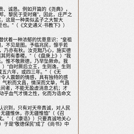
贵、诚恳。例如开篇的《尧典》，
万邦，黎民于变时雍”，因此，庄严之
然，这是一种类似孟子之大智大
也。”（《文史通义·书教下》）
潜伏着一种浓郁的忧患意识：“皇祖
明，不见是图。予临兆民，懔乎若
穑，乃亦有秋。汝克黜乃心，施实德
其罔有黍稷。”（《盘庚上》）“我
延。惟不敬厥德，乃早坠厥命。我
》）“自时厥后立王，生则逸，生则
或五六年，或四三年。”（《无
着令人震颤的情感，具有独特的感
。气积而文昌，情深而文挚，气昌
之间者，不能无盈虚消息之机；才
，动乎血气才情之性，化而为诰命文
认识到，只有对天帝真诚，对人民
，无疆惟休，亦无疆惟恤”（《召
忱。”（《康诰》）只要真诚地关心
）于是“敬德保民”成了《尚书》中