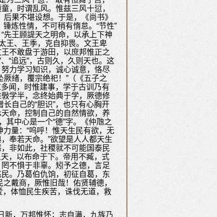
顽童，时谓乱风。惟兹三风十愆，
）后果不堪设想。于是，《尚书》
，锤炼性情，不可稍有惰怠。“节性”
“先王顾諟天之明命，以承上下神
周太王、王季，克自抑畏。文王卑
文王不敢盘于游田，以庶邦惟正之
、“追远”，古则久，久则天也。这
，努力学习知识，诚心诚意，恪尽
坠厥绪，覆宗绝祀！”（《五子之
求多闻，时惟建事，学于古训乃有
惟斅学半，念终始典于学，厥德修
长自己的“胆识”，也只有心胸开
承天命，控制自己的自然情欲，养
，其中心是一个“德”字。《仲虺之
神力量：“呜呼！惟天生民有欲，无
，奉若天命。”欲望是人人都天生
感，非如此，社稷就不可能国泰民
上天，以布命于下。帝用不臧，式
，罔不惧于非辜。矧予之德，言足
兆民。乃葛伯仇饷，初征自葛，东
’民之戴商，厥惟旧哉！佑贤辅德，
慈爱，体恤民生疾苦，诛伐无道，救
德日新，万邦惟怀；志自满，九族乃