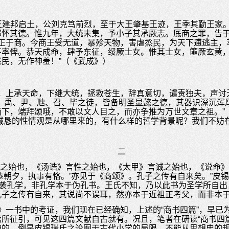
先王建邦启土，公刘克笃前烈，至于大王肇基王迹，王季其勤王家
邦怀其德。惟九年，大统未集，予小子其承厥志。厎商之罪，告
大正于商。今商王受无道，暴殄天物，害虐烝民，为天下逋逃主
不率俾。恭天成命，肆予东征，绥厥士女。惟其士女，篚厥玄黄
民，无作神羞！”（《武成》）
，上承天命，下继大统，拯救苍生，辞真意切，谴责独夫，声讨
、禹、尹、虺、召、毕之徒，皆备明圣显懿之德，其器识深沉浑
下，端拜颂哦，不敢以文人目之，而亦争推为万世文章之祖。”
诚恳的性情观是从哪里来的，有什么样的哲学背景呢？我们不妨
二
仁之始也，《汤诰》言性之始也，《太甲》言诚之始也，《说命
恭朝夕，执事有恪。’亦见于《商颂》。孔子之传有自来矣。”皮锡
书袭孔学，非孔学本于伪孔书。王氏不知，乃以此书为圣学所自
子之传有自来，其说尚不误耳，然亦本于近祖正考父，而非本于远祖
》一书中的考证，我们现在已经确知，上述的“商书四篇”，早已
所征引，可见这四篇文献自古就有。况且，笔者在研读“商书四
神的。倒是皮锡瑞氏之论囿于古代小学的局限，不能从思想史的