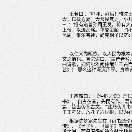
王若曰 ：“呜呼，群后！惟
命，以抚方夏。大邦畏其力，小
曰 ：‘惟有道曾孙周王发，将有
上帝，以遏乱略。华夏蛮貊，罔
邑周。惟尔有神，尚克相予以济兆
以仁义为皈依，以人民为根本
文之情也。袁宗道曰：“盖昔者咎
曲诗歌，抑何尔雅闳伟哉？千古而
艺》） 那么这种深沉浑厚、真挚
王应麟曰：“《仲虺之诰》言
书》。‘自古在昔，先民有作，温
篇，皆出伪孔古文。”“此乃伪孔
于正考父，乃孔子六世祖，以为孔
根据陈梦家先生在《尚书通论
传》、《孟子》、《墨子》等典籍
浅之说，而是深得四篇文献之精