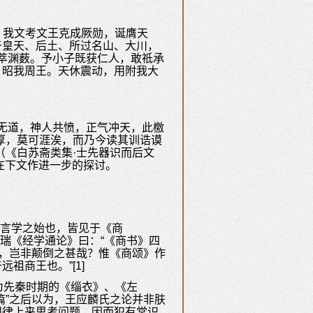
。我文考文王克成厥勋，诞膺天
于皇天、后土、所过名山、大川，
，萃渊薮。予小子既获仁人，敢祗承
，昭我周王。天休震动，用附我大
无道，神人共愤，正气冲天，此檄
厚，莫可涯涘，而乃今读其训诰谟
（《白苏斋类集·士先器识而后文
在下文作进一步的探讨。
》言学之始也，皆见于《商
瑞《经学通论》曰：“《商书》四
出，岂非颠倒之甚哉？惟《商颂》作
商王也。”[1]
为先秦时期的《缁衣》、《左
篇”之后以为，王应麟氏之论并非肤
规律上来思考问题，因而犯有常识