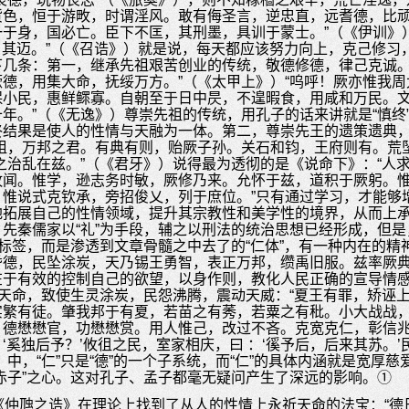
货色，恒于游畋，时谓淫风。敢有侮圣言，逆忠直，远耆德，比
于身，国必亡。臣下不匡，其刑墨，具训于蒙士。”（《伊训》
惟日其迈。”（《召诰》）就是说，每天都应该努力向上，克己修习
几条：第一，继承先祖艰苦创业的传统，敬德修德，律己克诚。
德，用集大命，抚绥万方。”（《太甲上》）“呜呼！厥亦惟我
保小民，惠鲜鳏寡。自朝至于日中昃，不遑暇食，用咸和万民。
年。”（《无逸》）尊崇先祖的传统，用孔子的话来讲就是“慎终”
终结果是使人的性情与天融为一体。第二，尊崇先王的遗策遗典
祖，万邦之君。有典有则，贻厥子孙。关石和钧，王府则有。荒
之治乱在兹。”（《君牙》）说得最为透彻的是《说命下》：“人
攸闻。惟学，逊志务时敏，厥修乃来。允怀于兹，道积于厥躬。
惟说式克钦承，旁招俊乂，列于庶位。”只有通过学习，才能够增
地拓展自己的性情领域，提升其宗教性和美学性的境界，从而上
先秦儒家以“礼”为手段，辅之以刑法的统治思想已经形成，但是
的标签，而是渗透到文章骨髓之中去了的“仁体”，有一种内在的精
德，民坠涂炭，天乃锡王勇智，表正万邦，缵禹旧服。兹率厥典
在于有效的控制自己的欲望，以身作则，教化人民正确的宣导情
失天命，致使生灵涂炭，民怨沸腾，震动天威：“夏王有罪，矫诬
实繁有徒。肇我邦于有夏，若苗之有莠，若粟之有秕。小大战战
。德懋懋官，功懋懋赏。用人惟己，改过不吝。克宽克仁，彰信
‘奚独后予？’攸徂之民，室家相庆，曰 ：‘徯予后，后来其苏。
中，“仁”只是“德”的一个子系统，而“仁”的具体内涵就是宽厚
赤子”之心。这对孔子、孟子都毫无疑问产生了深远的影响。①
，《仲虺之诰》在理论上找到了从人的性情上永祈天命的法宝：“