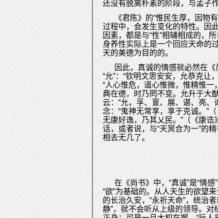
还没有脱离朴素的阶段，与孟子
《君陈》的“惟民生厚，因物有
过程中，会发生变化的特性。因此
因素，都是与“性”相辅相成的，所
身养性实际上是一个回应天命的
天的美德为目的的。
因此，真诚的情感就必然在《
“允”：“钦明文思安安，允恭克
“人心惟危，道心惟微，惟精惟一
典在德，时乃罔不变。允升于大猷。
云：“允，孚、亶、展、谌、亮、
念：“鬼神无常享，享于克诚。”
无康好逸，乃其乂民。”（《康诰
话，或者说，与“天冥合为一”的
相去无几了。
在《尚书》中，“真诚”是“
“欲”为基础的。从人天生的欲望
的长治久安，“永祈天命”，统治
静”，就不会听从上级的领导。对
正身；可是一旦大权在握，“玩人