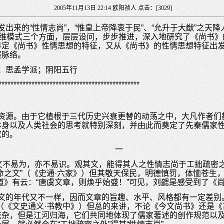
2005年11月13日 22:14 欧阳祯人 点击：[
3029
]
出来的“性情志尚”，“惟皇上帝降衷于民”、“允升于大猷”之天
思维模式三个方面，层层设问，步步推进，深入地研究了《尚书
界定《尚书》性情思想的特征，又从《尚书》的性情思想特征出
展脉络。
；思孟学派；阴阳五行
***********************************************
资源。由于它植根于三代历史兴衰更替的动荡之中，大凡作者们
本身以及人类社会的思考就特别深刻，并由此而奠定了先秦儒家
究的。
一
“文不易为，亦不易识。观其文，能得其人之性情志尚于工拙疏密
命之文”（《史通·六家》）但其敬天保民，明德慎罚，体恤苍生
道》有云：“唐虞文章，则焕乎始盛！”可见，刘勰是感受到了《
文的年代又不一样，因而文章的旨趣、水平、风格都有一定差别
（《文史通义·书教中》）但总的来讲，不论《今文尚书》还是
庞杂，但是江河归海，它们共同地体现了儒家著述的创作规范以