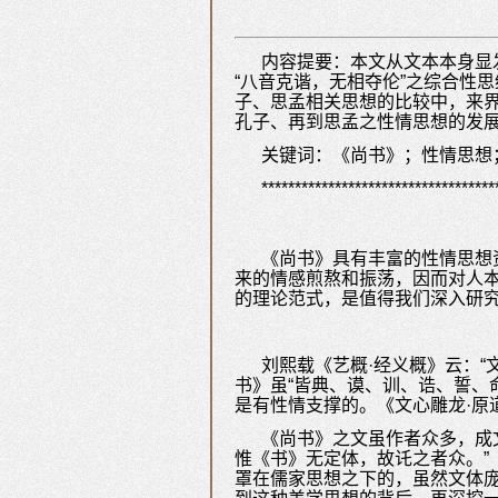
内容提要：本文从文本本身显发
“八音克谐，无相夺伦”之综合性
子、思孟相关思想的比较中，来
孔子、再到思孟之性情思想的发
关键词：《尚书》；性情思想
***********************************
《尚书》具有丰富的性情思想
来的情感煎熬和振荡，因而对人
的理论范式，是值得我们深入研
刘熙载《艺概·经义概》云：
书》虽“皆典、谟、训、诰、誓、
是有性情支撑的。《文心雕龙·原
《尚书》之文虽作者众多，成
惟《书》无定体，故讬之者众。”
罩在儒家思想之下的，虽然文体