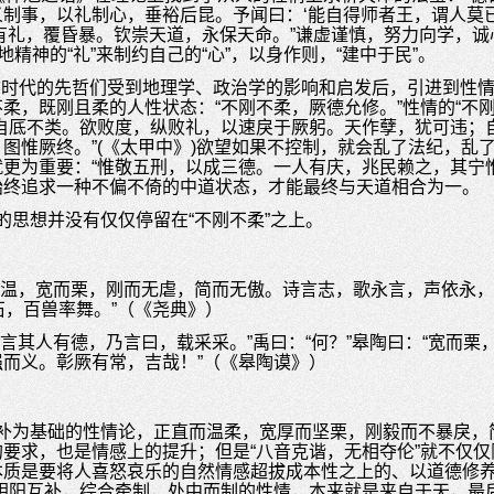
制事，以礼制心，垂裕后昆。予闻曰：‘能自得师者王，谓人莫
有礼，覆昏暴。钦崇天道，永保天命。”谦虚谨慎，努力向学，
地精神的“礼”来制约自己的“心”，以身作则，“建中于民”。
古时代的先哲们受到地理学、政治学的影响和启发后，引进到性
柔，既刚且柔的人性状态：“不刚不柔，厥德允修。”性情的“不
自厎不类。欲败度，纵败礼，以速戾于厥躬。天作孽，犹可违；
图惟厥终。”(《太甲中》)欲望如果不控制，就会乱了法纪，乱
更为重要：“惟敬五刑，以成三德。一人有庆，兆民赖之，其宁
始终追求一种不偏不倚的中道状态，才能最终与天道相合为一。
的思想并没有仅仅停留在“不刚不柔”之上。
而温，宽而栗，刚而无虐，简而无傲。诗言志，歌永言，声依永
拊石，百兽率舞。”（《尧典》）
言其人有德，乃言曰，载采采。”禹曰：“何？”皋陶曰：“宽而
而义。彰厥有常，吉哉！”（《皋陶谟》）
补为基础的性情论，正直而温柔，宽厚而坚栗，刚毅而不暴戾，
要求，也是情感上的提升；但是“八音克谐，无相夺伦”就不仅
质是要将人喜怒哀乐的自然情感超拔成本性之上的、以道德修养
阴阳互补，综合牵制，处中而制的性情，本来就是来自于天，最