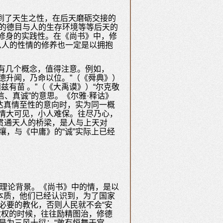
识到了天生之性，在后天磨砺交接的
习的德目与人的生存环境等等后天的
注重修身的实践性。在《尚书》中，修
么人的性情的修养也一定是以拥抱
有几个概念，值得注意。例如，
玄德升闻，乃命以位。”（《舜典》）
兹有苗 。”（《大禹谟》）“尔克敬
信、真诚”的意思。《尔雅·释诂》
表达真情至性的意向时，实为同一概
民情大可见，小人难保。往尽乃心，
贯通天人的桥梁，是人与上天对
壤，与《中庸》的“诚”实际上已经
的理论背景。《尚书》中的情，是以
性本质，他们已经认识到，为了国家
必要的教化，否则人民就不会“安
政权的时候，往往励精图治，修德
是为三风十愆：“敢有恒舞于宫，