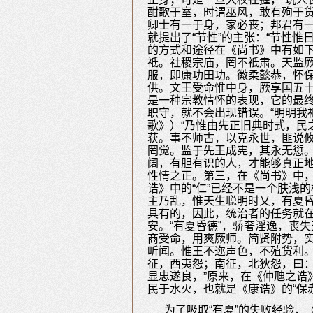
酣歌于室，时谓巫风，敢有殉于
卿士有一于身，家必丧；邦君有一
就提出了“节性”的主张：“节性
的方式和途径在《尚书》中有如下
祗。社稷宗庙，罔不祗肃。天监厥
服，即康功田功。徽柔懿恭，怀
供。文王受命惟中身，厥享国五十
是一种宗教情怀的表现，它的最
职守，就不会出现错误。“明明我
歌》）“乃惟由先正旧典时式，民
获。事不师古，以克永世，匪说
罔觉。监于先王成宪，其永无愆。
阔，有胆有识的人，才能够真正
性情之正。第三，在《尚书》中，
诰》中的“仁”已经不是一个肤浅
主乃乱，惟天生聪明时乂，有夏昏
具有的，因此，统治者的任务就
安。“有夏昏德”，骄奢淫逸，丧
商受命，用爽厥师。简贤附势，
听闻。惟王不迩声色，不殖货利
征，西夷怨；南征，北狄怨，曰：
显忠遂良，”原来，在《仲虺之诰》
民于水火，也就是《康诰》的“保
为了吸取“有夏”的失败经验