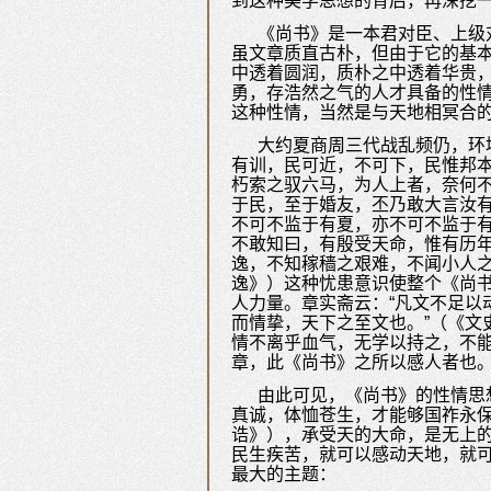
到这种美学思想的背后，再深挖一
《尚书》是一本君对臣、上级
虽文章质直古朴，但由于它的基本
中透着圆润，质朴之中透着华贵
勇，存浩然之气的人才具备的性情
这种性情，当然是与天地相冥合
大约夏商周三代战乱频仍，环
有训，民可近，不可下，民惟邦
朽索之驭六马，为人上者，奈何不
于民，至于婚友，丕乃敢大言汝有
不可不监于有夏，亦不可不监于
不敢知曰，有殷受天命，惟有历年
逸，不知稼穑之艰难，不闻小人之
逸》）这种忧患意识使整个《尚
人力量。章实斋云：“凡文不足以
而情挚，天下之至文也。”（《文
情不离乎血气，无学以持之，不能
章，此《尚书》之所以感人者也
由此可见，《尚书》的性情思
真诚，体恤苍生，才能够国祚永保
诰》），承受天的大命，是无上的
民生疾苦，就可以感动天地，就可
最大的主题：