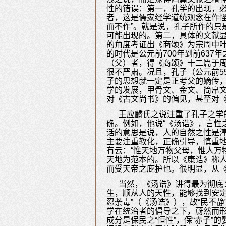
性的错误：第一，孔学的出现，
者，这是儒家经学道统观念在作怪
而不作”。就是说，孔子所作的只
可能出现的。第二，具体的文献
的角度考证出《商颂》为宗周中叶
的时代是公元前700年到前63
（父）者，得《商颂》十二篇于周
很不严肃。况且，孔子（公元前55
子的思想就一定是正考父的嫡传
学的发展，甲骨文、金文、简帛
对《古文尚书》的偏见，甚至对《
王应麟氏之说注重了孔子之学
确。例如，他说“《汤诰》，言性
话的意思是说，人的自然之性是
主要注重教化，正确引导，慎重
有云：“惟天地万物父母，惟人万
天地为范本的。所以《康诰》称人
而受天帝之庇护也。很明显，从
当然，《汤诰》讲得最为彻底：
生，顺从人的天性，能够找到安定
忍荼毒”（《汤诰》），故“民不静
学在统治者的倡导之下，蔚然而形
成分是保民之“恒性”，保“赤子