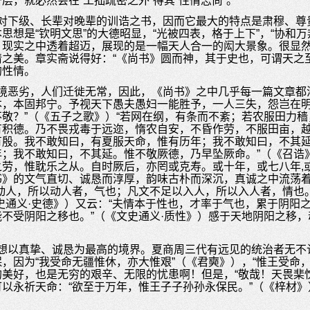
层，就必然会在“工拙疏密之外”得其“性情志尚”。
对下级、长辈对晚辈的训诰之书，因而它最大的特点是肃穆、尊
思想是“钦明文思”的大德昭显，“光被四表，格于上下”，“协和
，现实之中透着超迈，展现的是一幅天人合一的闳大景象。很显
之美。章实斋说得好：“《尚书》圆而神，其于史也，可谓天之至
的性情。
境恶劣，人们迁徙无常，因此，《尚书》之中几乎每一篇文章都
本，本固邦宁。予视天下愚夫愚妇一能胜予，一人三失，怨岂在
敬？”（《五子之歌》）“若网在纲，有条而不紊；若农服田力
积德。乃不畏戎毒于远迩，惰农自安，不昏作劳，不服田亩，越
有殷。我不敢知曰，有夏服天命，惟有历年；我不敢知曰，不其
；我不敢知曰，不其延。惟不敬厥德，乃早坠厥命。”（《召诰
劳，惟耽乐之从。自时厥后，亦罔或克寿。或十年，或七八年,
书》的文气直切、诚恳而淳厚，韵味古朴而深沉，真诚之中流荡
动人，所以动人者，气也；凡文不足以入人，所以入人者，情也
史通义·史德》）又云：“夫情本于性也，才率于气也，累于阴阳
不受阴阳之移也。”（《文史通义·质性》）感于天地阴阳之移
。
想以真挚、诚恳为最高的境界。夏商周三代有远见的统治者无不
，因为“我受命无疆惟休，亦大惟艰”（《君奭》），“惟王受命
美好，也是无穷的艰辛、无限的忧患啊！但是，“敬哉！天畏棐
以永祈天命：“欲至于万年，惟王子子孙孙永保民。”（《梓材》