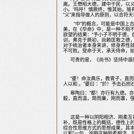
离。王懋昭大德，建中于民，以义
小。’呜呼！慎厥终，惟其始。殖
“义”来指导做人的原则，以合符天
“中”的概念，可能是中国上
美，在《毕命》中，是一种不刚不
欲望的结果：“予小子不明于德，
训，弗克于厥初，尚赖匡救之德，
对于统治者本身来讲，修身养性就
不可败。受命于天，承天侍命，
可贵的是，《尚书》坚持中道
“夔！命汝典乐，教胄子，直
人以和 。”夔曰 ：“於！予击石
皋陶曰：“都！亦行有九德。亦
毅，直而温，简而廉，刚而塞，强
这是一种以阴阳相济、刚柔互
补，既是性格上的概括，德性上的
综合性思维方式的思想成果，其本
以和”一句，说明这种刚柔相济，