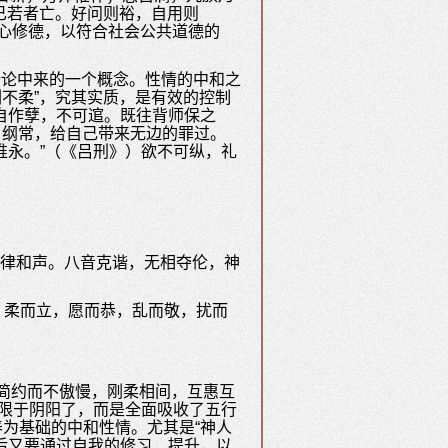
已若者亡。好问则裕，自用则
诚心修德，以符合社会公共道德的
情论中来的一个概念。性情的中和之
刚不柔”，究其实质，是有效的控制
自作孽，不可逭。既往背师保之
了纲常，给自己带来无边的罪过。
惟永。”（《吕刑》）欲不可纵，礼
，律和声。八音克谐，无相夺伦，神
栗，柔而立，愿而恭，乱而敬，扰而
简约而不傲慢，刚柔相间，互惠互
仅限于阴阳了，而是全面吸收了五行
为基础的中和性情。尤其是“神人
后又要通过自我的修习、提升，以