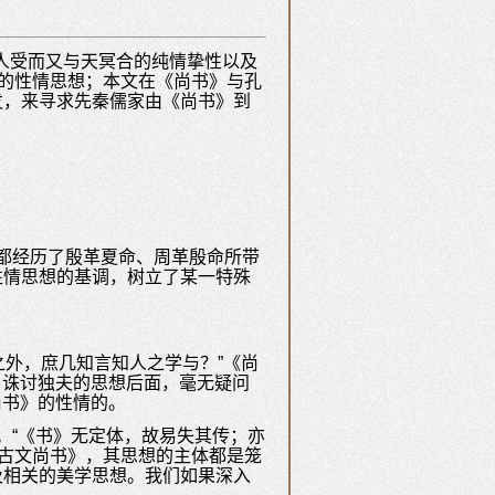
降人受而又与天冥合的纯情挚性以及
》的性情思想；本文在《尚书》与孔
发，来寻求先秦儒家由《尚书》到
都经历了殷革夏命、周革殷命所带
性情思想的基调，树立了某一特殊
之外，庶几知言知人之学与？”《尚
，诛讨独夫的思想后面，毫无疑问
尚书》的性情的。
。“《书》无定体，故易失其传；亦
《古文尚书》，其思想的主体都是笼
及相关的美学思想。我们如果深入