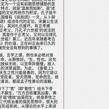
设定为一个没有前期思想铺垫的圣
点，就是“温故而知新”，是“述
煌的文化传统作为积淀，孔子是不
王国维有《说商颂》一文，从卜辞
商颂》成诗年代的定论。宋襄公生活
戴公，其间礼乐废坏。有正考甫
正考父，乃孔子六世祖”的说法则
颂》真是作于正考父，又何以见得孔
六世祖？第三，近百年来随着考古
书》的价值，正在纠正由来已久的
锡瑞完全没有想到的事情了。
诚、言学之谓，倒也未必绝对准
所命，从厥攸好。”生，性也。这句
而放纵无收，以至乖异倨慢，故人
来的淳厚诚悫。为此，《泰誓上》
，天生之性只能是善的，因为它是以
”。受民者，受天而降，受命而生，故
或者说，都是孟子性善论的滥觞。
了“衷”（即“善性”）给天下苍
不聊生，“万方百姓罹其凶害，弗
于是“德政”由是而生，修身养性之
，三代统治者的保民思想中，很大的
没有形成系统，从理论的水平上来讲