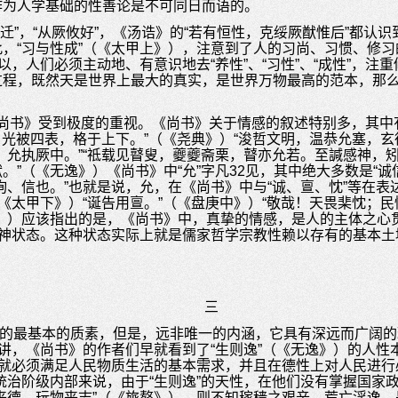
作为人学基础的性善论是不可同日而语的。
迁”，“从厥攸好”，《汤诰》的“若有恒性，克绥厥猷惟后”都认
，“习与性成”（《太甲上》），注意到了人的习尚、习惯、修
以，人们必须主动地、有意识地去“养性”、“习性”、“成性”，
过程，既然天是世界上最大的真实，是世界万物最高的范本，那
尚书》受到极度的重视。《尚书》关于情感的叙述特别多，其中
让，光被四表，格于上下。”（《尧典》）“浚哲文明，温恭允塞，
，允执厥中。”“祗载见瞽叟，夔夔斋栗，瞽亦允若。至諴感神，矧
”（《无逸》）《尚书》中“允”字凡32见，其中绝大多数是“诚
询、信也。”也就是说，允，在《尚书》中与“诚、亶、忱”等在
（《太甲下》）“诞告用亶。”（《盘庚中》）“敬哉！天畏棐忱；
》）应该指出的是，《尚书》中，真挚的情感，是人的主体之心
精神状态。这种状态实际上就是儒家哲学宗教性赖以存有的基本土
三
情感”的最基本的质素，但是，远非唯一的内涵，它具有深远而广阔
来讲，《尚书》的作者们早就看到了“生则逸”（《无逸》）的人
者就必须满足人民物质生活的基本需求，并且在德性上对人民进行
统治阶级内部来说，由于“生则逸”的天性，在他们没有掌握国家
丧德，玩物丧志”（《旅獒》），则不知稼穑之艰辛，荒亡淫逸，